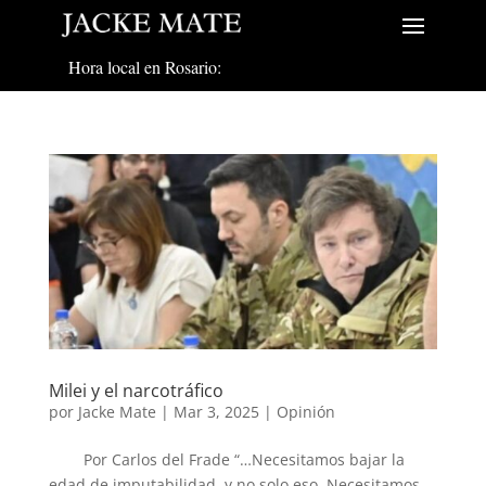
Hora local en Rosario:
Milei y el narcotráfico
por
Jacke Mate
|
Mar 3, 2025
|
Opinión
Por Carlos del Frade “…Necesitamos bajar la
edad de imputabilidad, y no solo eso. Necesitamos