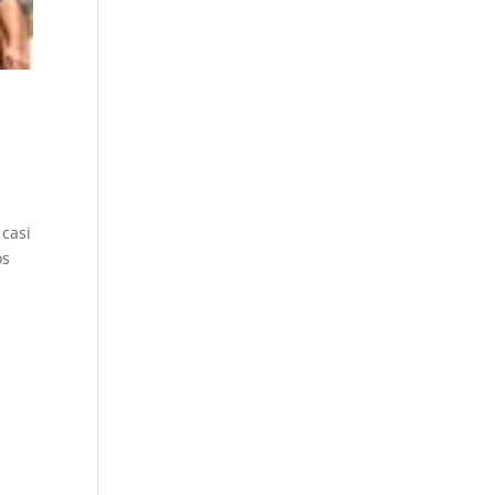
 casi
os