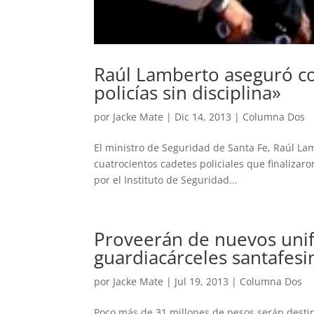
Raúl Lamberto aseguró 
policías sin disciplina»
por
Jacke Mate
|
Dic 14, 2013
|
Columna Dos
El ministro de Seguridad de Santa Fe, Raúl Lam
cuatrocientos cadetes policiales que finalizar
por el Instituto de Seguridad...
Proveerán de nuevos unif
guardiacárceles santafesi
por
Jacke Mate
|
Jul 19, 2013
|
Columna Dos
Poco más de 31 millones de pesos serán destina