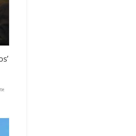
os’
nte