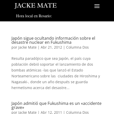
Hora local en Rosario:
Japón sigue ocultando información sobre el
desastre nuclear en Fukushima
por
Jacke Mate
|
Abr 21, 2012
|
Columna Dos
Resulta paradójico que sea Japón, el país cuya
población debió soportar el lanzamiento de dos
bombas atómicas -las que lanzó el Estado
Norteamericano sobre las ciudades de Hiroshima y
Nagasaki-, donde un año después se guarda
hermetismo acerca del desastre...
Japón admitió que Fukushima es un «accidente
grave»
por
Jacke Mate
|
Abr 12, 2011
|
Columna Dos