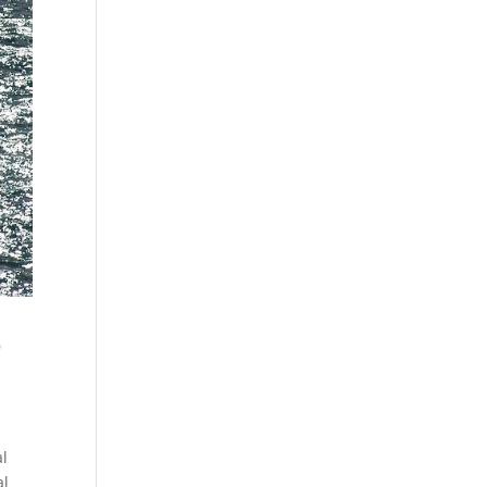
o
al
al