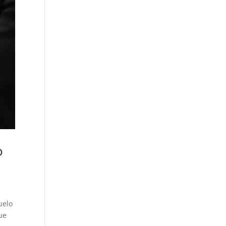
o
uelo
ue