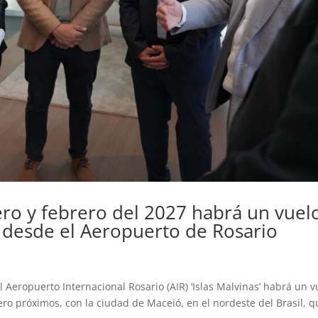
ro y febrero del 2027 habrá un vuel
 desde el Aeropuerto de Rosario
 Aeropuerto Internacional Rosario (AIR) ‘Islas Malvinas’ habrá un v
ro próximos, con la ciudad de Maceió, en el nordeste del Brasil, q