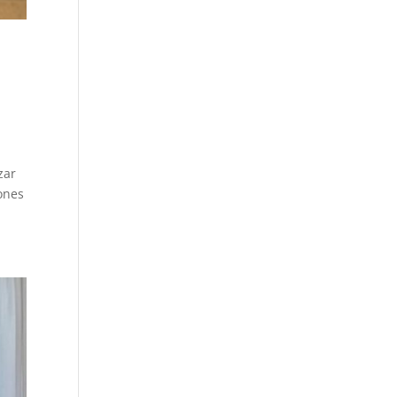
zar
iones