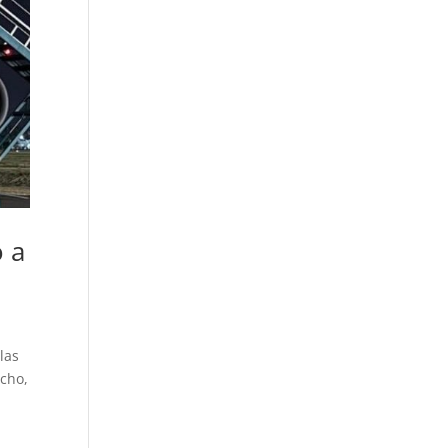
o a
las
ncho,