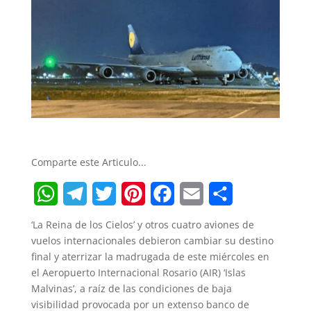
Comparte este Articulo...
W
T
T
P
F
E
S
‘La Reina de los Cielos’ y otros cuatro aviones de
h
e
w
i
a
m
h
vuelos internacionales debieron cambiar su destino
final y aterrizar la madrugada de este miércoles en
a
l
i
n
c
a
a
el Aeropuerto Internacional Rosario (AIR) ‘Islas
t
e
t
t
e
i
r
Malvinas’, a raíz de las condiciones de baja
visibilidad provocada por un extenso banco de