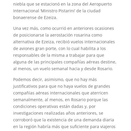
s
g
t
e
b
l
e
niebla que se estacionó en la zona del Aeropuerto
A
r
e
r
o
Internacional ‘Ministro Pistarini’ de la ciudad
bonaerense de Ezeiza.
p
a
r
e
o
Una vez más, como ocurrió en anteriores ocasiones
p
m
s
k
de posicionarse la aerostación rosarina como
t
alternativa de Ezeiza, recibió vuelos internacionales
de aviones gran porte, con lo cual habilita a los
responsables de la misma a trabajar para que
alguna de las principales compañías aéreas destine,
al menos, un vuelo semanal hacia y desde Rosario.
Podemos decir, asimismo, que no hay más
justificativos para que no haya vuelos de grandes
compañías aéreas internacionales que aterricen
semanalmente, al menos, en Rosario porque las
condiciones operativas están dadas y, por
investigaciones realizadas años anteriores, se
corroboró que la existencia de una demanda diaria
en la región habría más que suficiente para viajeros