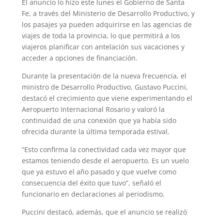
El anuncio lo hizo este lunes el Gobierno de Santa
A
r
e
r
o
Fe, a través del Ministerio de Desarrollo Productivo, y
p
a
r
e
o
los pasajes ya pueden adquirirse en las agencias de
viajes de toda la provincia, lo que permitirá a los
p
m
s
k
viajeros planificar con antelación sus vacaciones y
t
acceder a opciones de financiación.
Durante la presentación de la nueva frecuencia, el
ministro de Desarrollo Productivo, Gustavo Puccini,
destacó el crecimiento que viene experimentando el
Aeropuerto Internacional Rosario y valoró la
continuidad de una conexión que ya había sido
ofrecida durante la última temporada estival.
“Esto confirma la conectividad cada vez mayor que
estamos teniendo desde el aeropuerto. Es un vuelo
que ya estuvo el año pasado y que vuelve como
consecuencia del éxito que tuvo”, señaló el
funcionario en declaraciones al periodismo.
Puccini destacó, además, que el anuncio se realizó