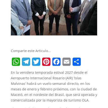
Comparte este Articulo...
W
T
T
P
F
E
S
En la venidera temporada estival 2027 desde el
h
e
w
i
a
m
h
Aeropuerto Internacional Rosario (AIR) ‘Islas
Malvinas’ habrá un vuelo semanal directo, en los
a
l
i
n
c
a
a
meses de enero y febrero próximos, con la ciudad de
t
e
t
t
e
i
r
Maceió, en el nordeste del Brasil, que será operada y
comercializada por la mayorista de turismo OLA.
s
g
t
e
b
l
e