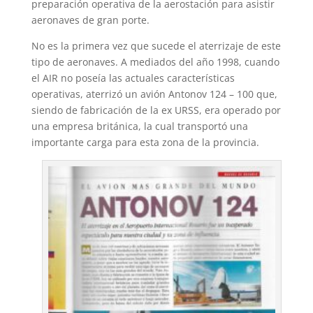
A
r
e
r
o
preparación operativa de la aerostación para asistir
aeronaves de gran porte.
p
a
r
e
o
No es la primera vez que sucede el aterrizaje de este
p
m
s
k
tipo de aeronaves. A mediados del año 1998, cuando
t
el AIR no poseía las actuales características
operativas, aterrizó un avión Antonov 124 – 100 que,
siendo de fabricación de la ex URSS, era operado por
una empresa británica, la cual transportó una
importante carga para esta zona de la provincia.