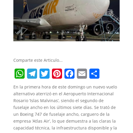
Comparte este Articulo...
W
T
T
P
F
E
S
En la primera hora de este domingo un nuevo vuelo
h
e
w
i
a
m
h
alternativo aterrizó en el Aeropuerto Internacional
Rosario ‘Islas Malvinas’, siendo el segundo de
a
l
i
n
c
a
a
fuselaje ancho en los últimos siete días. Se trató de
t
e
t
t
e
i
r
un Boeing 747 de fuselaje ancho, carguero de la
empresa ‘Atlas Air’, lo que demuestra a las claras la
s
g
t
e
b
l
e
capacidad técnica, la infraestructura disponible y la