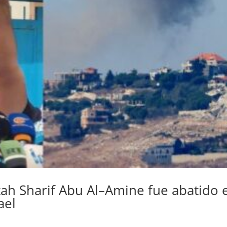
tah Sharif Abu Al–Amine fue abatido 
ael