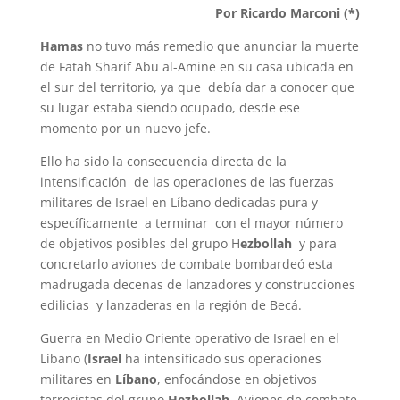
A
r
e
r
o
Por Ricardo Marconi (*)
p
a
r
e
o
Hamas
no tuvo más remedio que anunciar la muerte
de Fatah Sharif Abu al-Amine en su casa ubicada en
p
m
s
k
el sur del territorio, ya que debía dar a conocer que
t
su lugar estaba siendo ocupado, desde ese
momento por un nuevo jefe.
Ello ha sido la consecuencia directa de la
intensificación de las operaciones de las fuerzas
militares de Israel en Líbano dedicadas pura y
específicamente a terminar con el mayor número
de objetivos posibles del grupo H
ezbollah
y para
concretarlo aviones de combate bombardeó esta
madrugada decenas de lanzadores y construcciones
edilicias y lanzaderas en la región de Becá.
Guerra en Medio Oriente operativo de Israel en el
Libano (
Israel
ha intensificado sus operaciones
militares en
Líbano
, enfocándose en objetivos
terroristas del grupo
Hezbollah
. Aviones de combate