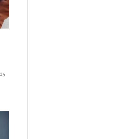
a
ada