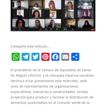
Comparte este Articulo...
W
T
T
P
F
E
S
h
e
w
i
a
m
h
El presidente de la Cámara de Diputados de Santa
a
l
i
n
c
a
a
Fe, Miguel Lifschitz, y la concejala rosarina socialista
t
e
t
t
e
i
r
Verónica Irizar presentaron este miércoles, ante
unos 60 representantes de organizaciones,
s
g
t
e
b
l
e
especialistas, industrias y universidades, sendos
A
r
e
r
o
proyectos para producir y facilitar la distribución de
alimentos sustentables en el cinturón verde de la
p
a
r
e
o