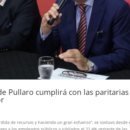
e Pullaro cumplirá con las paritarias
or
rdida de recursos y haciendo un gran esfuerzo”, se sostuvo desde 
pago a los empleados públicos y jubilados el 22,4% restante de las