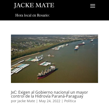
Hora local en Rosario:
JxC: Exigen al Gobierno nacional un mayor
control de la Hidrovía Paraná-Paraguay
por
Jacke Mate
|
May 24, 2022
|
Política