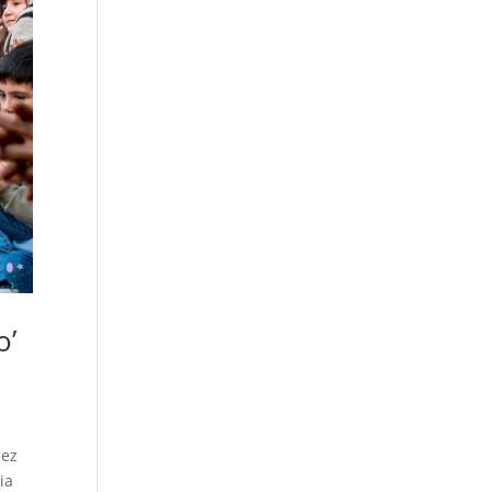
o’
lez
ia