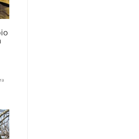
pio
n
ra