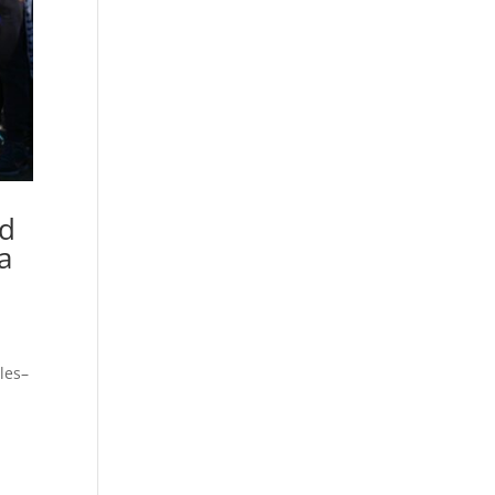
ad
a
les–