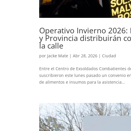
Operativo Invierno 2026:
y Provincia distribuirán 
la calle
por
Jacke Mate
|
Abr 28, 2026
|
Ciudad
Entre el Centro de Exsoldados Combatientes de
suscribieron este lunes pasado un convenio en 
de alimentos e insumos para la asistencia...