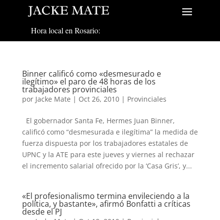
Hora local en Rosario:
Binner calificó como «desmesurado e
ilegítimo» el paro de 48 horas de los
trabajadores provinciales
por
Jacke Mate
|
Oct 26, 2010
|
Provinciales
El gobernador Santa Fe, Hermes Juan Binner,
calificó como “desmesurada e ilegítima” la medida de
fuerza dispuesta por los trabajadores estatales de
UPNC y la ATE para este jueves y viernes al rechazar
el incremento salarial ofrecido por la ‘Casa Gris’, y...
«El profesionalismo termina envileciendo a la
política, y bastante», afirmó Bonfatti a críticas
desde el PJ