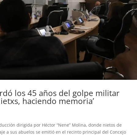
rdó los 45 años del golpe militar
Nietxs, haciendo memoria’
ducción dirigida por Héctor “Nene” Molina, donde nietos de
e a sus abuelos se emitió en el recinto principal del Concejo