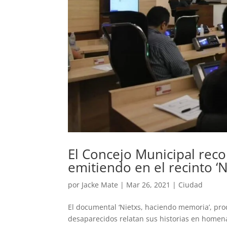
El Concejo Municipal reco
emitiendo en el recinto ‘
por
Jacke Mate
|
Mar 26, 2021
|
Ciudad
El documental ‘Nietxs, haciendo memoria’, pro
desaparecidos relatan sus historias en homenaj