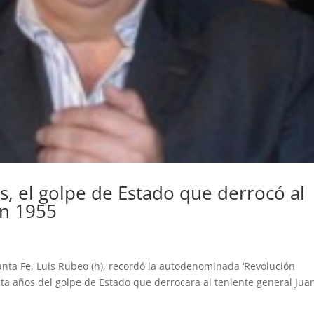
, el golpe de Estado que derrocó al
en 1955
nta Fe, Luis Rubeo (h), recordó la autodenominada ‘Revolución
nta años del golpe de Estado que derrocara al teniente general Jua