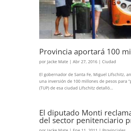
Provincia aportará 100 mi
por
Jacke Mate
|
Abr 27, 2016
|
Ciudad
El gobernador de Santa Fe, Miguel Lifschitz, a
una inversión de 100 millones de pesos para “
(TUP) de esa ciudad Lifschitz detalló...
El diputado Monti reclama
del sector penitenciario p
por
Jacke Mate
|
Ene 11, 2011
|
Provinciales