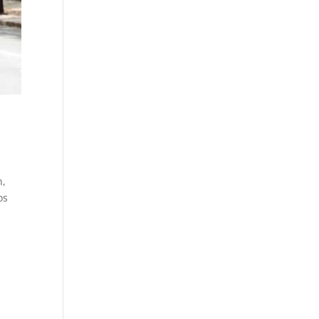
n,
os