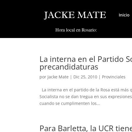
Inicio
Hora local en Rosario:
La interna en el Partido S
precandidaturas
por
Jacke Mate
|
Dic 25, 2010
|
Provinciales
La interna en el partido de la Rosa está más q
Socialista no se dan tregua en sus expresiones
cuando se cumplimenten los...
Para Barletta, la UCR tien