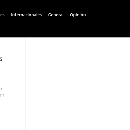
les
Internacionales
General
Opinión
s
o
rir