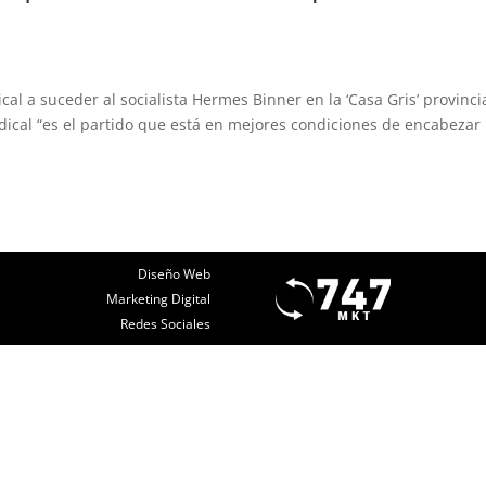
al a suceder al socialista Hermes Binner en la ‘Casa Gris’ provincia
dical “es el partido que está en mejores condiciones de encabezar 
Diseño Web
Marketing Digital
Redes Sociales