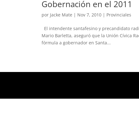
Gobernación en el 2011
por
Jacke Mate
|
Nov 7, 2010
|
Provinciales
El intendente santafesino y precandidato radic
Mario Barletta, aseguró que la Unión Cívica Ra
fórmula a gobernador en Santa...