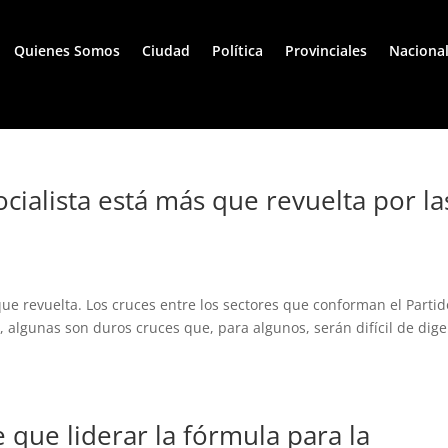
Quienes Somos
Ciudad
Política
Provinciales
Naciona
ocialista está más que revuelta por la
ue revuelta. Los cruces entre los sectores que conforman el Partid
, algunas son duros cruces que, para algunos, serán difícil de dige
e que liderar la fórmula para la