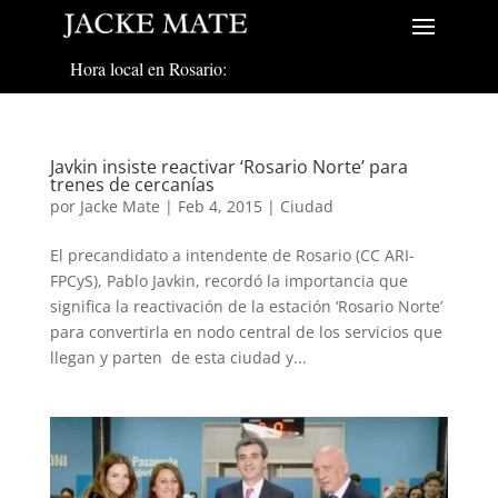
Hora local en Rosario:
Javkin insiste reactivar ‘Rosario Norte’ para
trenes de cercanías
por
Jacke Mate
|
Feb 4, 2015
|
Ciudad
El precandidato a intendente de Rosario (CC ARI-
FPCyS), Pablo Javkin, recordó la importancia que
significa la reactivación de la estación ‘Rosario Norte’
para convertirla en nodo central de los servicios que
llegan y parten de esta ciudad y...