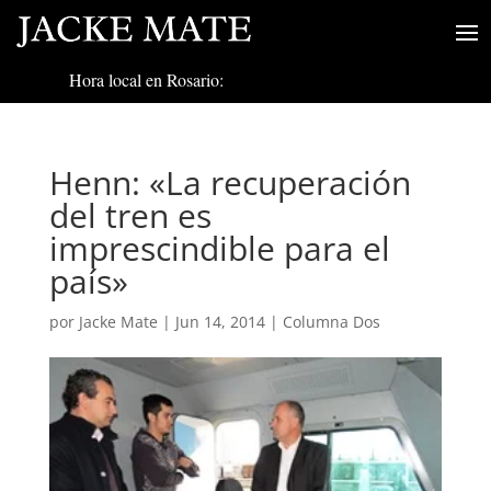
Hora local en Rosario:
Henn: «La recuperación
del tren es
imprescindible para el
país»
por
Jacke Mate
|
Jun 14, 2014
|
Columna Dos