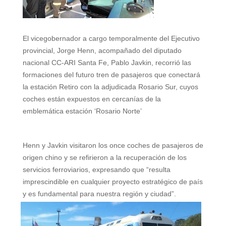
A
r
e
r
o
p
a
r
e
o
El vicegobernador a cargo temporalmente del Ejecutivo
p
m
s
k
provincial, Jorge Henn, acompañado del diputado
t
nacional CC-ARI Santa Fe, Pablo Javkin, recorrió las
formaciones del futuro tren de pasajeros que conectará
la estación Retiro con la adjudicada Rosario Sur, cuyos
coches están expuestos en cercanías de la
emblemática estación ‘Rosario Norte’
Henn y Javkin visitaron los once coches de pasajeros de
origen chino y se refirieron a la recuperación de los
servicios ferroviarios, expresando que “resulta
imprescindible en cualquier proyecto estratégico de país
y es fundamental para nuestra región y ciudad”.