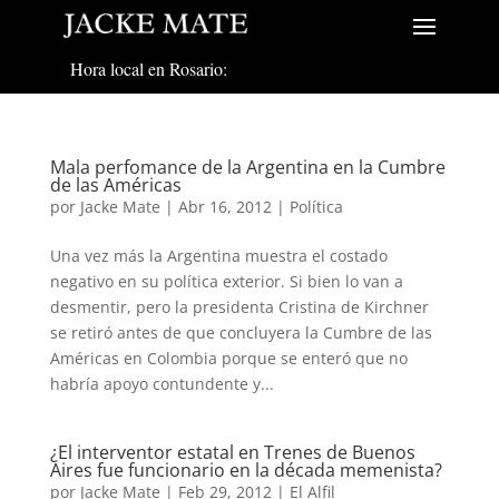
Hora local en Rosario:
Mala perfomance de la Argentina en la Cumbre
de las Américas
por
Jacke Mate
|
Abr 16, 2012
|
Política
Una vez más la Argentina muestra el costado
negativo en su política exterior. Si bien lo van a
desmentir, pero la presidenta Cristina de Kirchner
se retiró antes de que concluyera la Cumbre de las
Américas en Colombia porque se enteró que no
habría apoyo contundente y...
¿El interventor estatal en Trenes de Buenos
Aires fue funcionario en la década memenista?
por
Jacke Mate
|
Feb 29, 2012
|
El Alfil