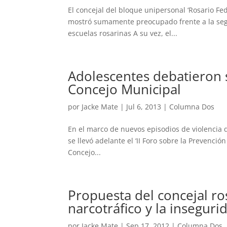
El concejal del bloque unipersonal ‘Rosario Fe
mostró sumamente preocupado frente a la segu
escuelas rosarinas A su vez, el...
Adolescentes debatieron s
Concejo Municipal
por
Jacke Mate
|
Jul 6, 2013
|
Columna Dos
En el marco de nuevos episodios de violencia q
se llevó adelante el ‘II Foro sobre la Prevención
Concejo...
Propuesta del concejal ro
narcotráfico y la inseguri
por
Jacke Mate
|
Sep 17, 2012
|
Columna Dos