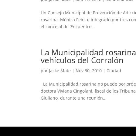
Un Consejo Municipal de Prevención de Adiccio
rosarina, Mónica Fein, e integrado por tres co
el concejal de ‘Encuentro...
La Municipalidad rosarina
vehículos del Corralón
por
Jacke Mate
|
Nov 30, 2010
|
Ciudad
La Municipalidad rosarina no puede por orden d
doctora Viviana Cingolani, fiscal de los Tribuna
Giuliano, durante una reunión...