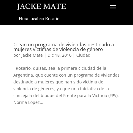
Hora local en Rosario:
Crean un programa de viviendas destinado a
mujeres víctimas de violencia de género
por
Jacke Mate
|
Dic 18, 2010
|
Ciudad
Rosario, quizás, sea la primera c ciudad de la
Argentina, que cuente con un programa de viviendas
destinado a mujeres que han sido víctima de
violencia de géneros, ya que una iniciativa de la
concejala del bloque del Frente para la Victoria (FPV),
Norma López,...