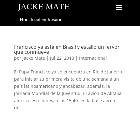
Hora local en Rosario:
Francisco ya está en Brasil y estalló un fervor
que conmueve
por
Jacke Mate
|
Jul 22, 2013
|
Internacional
El Papa Francisco ya se encuentra en Río de Janeiro
para iniciar su primera visita de una semana a un
país latinoamericano y encabezar, además, la
Jornada Mundial de la Juventud. El avión de Alitalia
aterrizó este lunes, a las 15.40, en la base aérea
del...