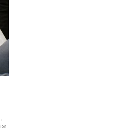
n
sión