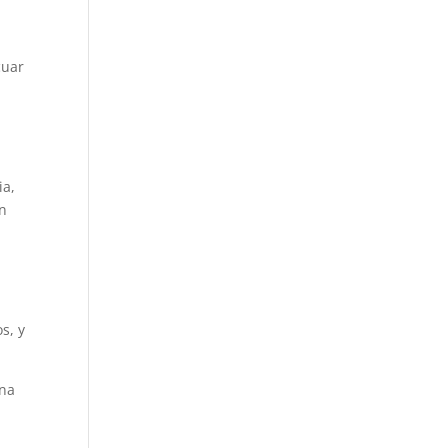
cuar
ia,
un
s, y
ana