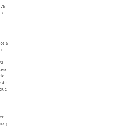
 ya
ia
os a
o
Si
ceso
do
o de
 que
 en
ana y