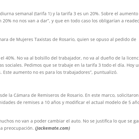
 diurna semanal (tarifa 1) y la tarifa 3 es un 20%. Sobre el aumento
un 20% no nos van a dar”, y que en todo caso los obligarían a reade
ámara de Mujeres Taxistas de Rosario, quien se opuso al pedido de
l 40%. No va al bolsillo del trabajador, no va al dueño de la licenc
gas sociales. Pedimos que se trabaje en la tarifa 3 todo el día. Hoy 
s. Este aumento no es para los trabajadores”, puntualizó.
de la Cámara de Remiseros de Rosario. En este marco, solicitaron
nidades de remises a 10 años y modificar el actual modelo de 5 año
uchos no van a poder cambiar el auto. No se justifica lo que se g
ha preocupación.
(Jackemate.com)