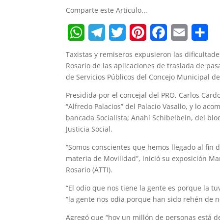
Comparte este Articulo...
W
T
T
P
F
E
S
Taxistas y remiseros expusieron las dificultad
h
e
w
i
a
m
h
Rosario de las aplicaciones de traslada de pa
de Servicios Públicos del Concejo Municipal de
a
l
i
n
c
a
a
Presidida por el concejal del PRO, Carlos Card
t
e
t
t
e
i
r
“Alfredo Palacios” del Palacio Vasallo, y lo ac
s
g
t
e
b
l
e
bancada Socialista; Anahí Schibelbein, del bl
Justicia Social.
A
r
e
r
o
“Somos conscientes que hemos llegado al fin 
p
a
r
e
o
materia de Movilidad”, inició su exposición Ma
p
m
s
k
Rosario (ATTI).
t
“El odio que nos tiene la gente es porque la t
“la gente nos odia porque han sido rehén de 
Agregó que “hoy un millón de personas está de 