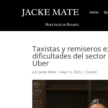
Inicio
Qu
Hora local en Rosario:
Taxistas y remiseros e
dificultades del sector
Uber
por
Jacke Mate
|
May 13, 2025
|
Ciudad