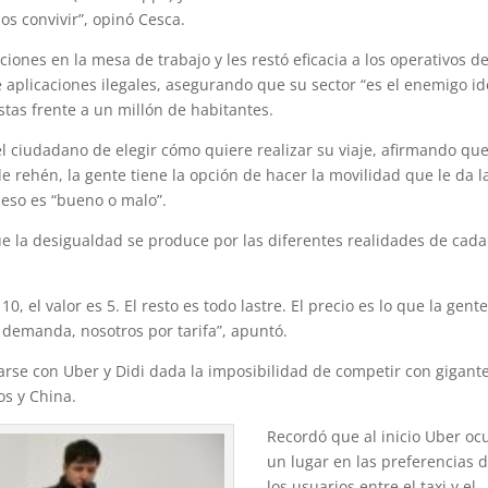
s convivir”, opinó Cesca.
ciones en la mesa de trabajo y les restó eficacia a los operativos d
e aplicaciones ilegales, asegurando que su sector “es el enemigo id
stas frente a un millón de habitantes.
el ciudadano de elegir cómo quiere realizar su viaje, afirmando qu
e rehén, la gente tiene la opción de hacer la movilidad que le da l
 eso es “bueno o malo”.
ue la desigualdad se produce por las diferentes realidades de cada
10, el valor es 5. El resto es todo lastre. El precio es lo que la gent
r demanda, nosotros por tarifa”, apuntó.
liarse con Uber y Didi dada la imposibilidad de competir con gigant
os y China.
Recordó que al inicio Uber oc
un lugar en las preferencias 
los usuarios entre el taxi y el