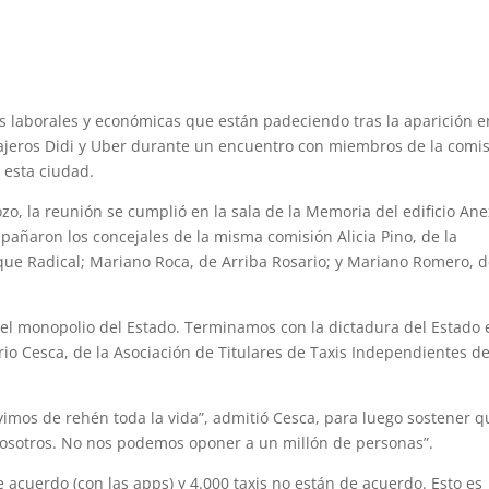
es laborales y económicas que están padeciendo tras la aparición e
sajeros Didi y Uber durante un encuentro con miembros de la comi
 esta ciudad.
ozo, la reunión se cumplió en la sala de la Memoria del edificio An
ompañaron los concejales de la misma comisión Alicia Pino, de la
oque Radical; Mariano Roca, de Arriba Rosario; y Mariano Romero, 
del monopolio del Estado. Terminamos con la dictadura del Estado 
rio Cesca, de la Asociación de Titulares de Taxis Independientes d
uvimos de rehén toda la vida”, admitió Cesca, para luego sostener q
nosotros. No nos podemos oponer a un millón de personas”.
acuerdo (con las apps) y 4.000 taxis no están de acuerdo. Esto es