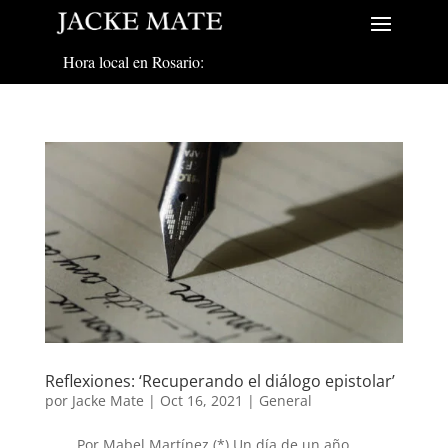
Hora local en Rosario:
Reflexiones: ‘Recuperando el diálogo epistolar’
por
Jacke Mate
|
Oct 16, 2021
|
General
Por Mabel Martínez (*) Un día de un año