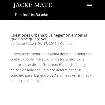
Hora local en Rosario:
Cuestiones urbanas: ‘La hegemonía interna
que no se quiere ver’
por
Jacke Mate
|
Dic 17, 2011
|
General
El verdadero sentir de la Reina del Plata asomó en el
conflicto por la interrupción de los vuelos de la
empresa Lan desde Fisherton. Esa decisión, hoy
dejada de lado con un plazo determinado, se
concretó para beneficio de Aerolíneas Argentinas y
menoscabo de los...