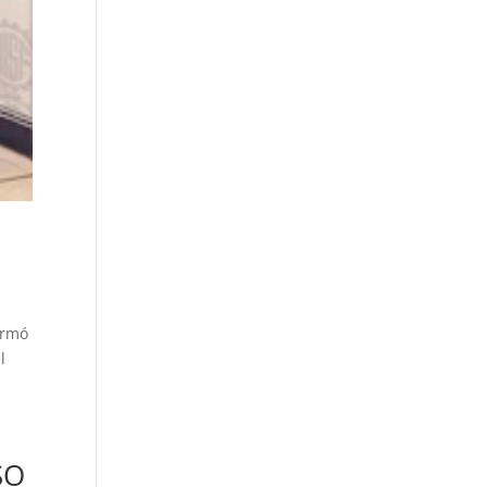
irmó
l
SO