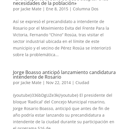
necesidades de la población»
por
Jacke Mate
|
Ene 8, 2015
|
Columna Dos
Así se expresó el precandidato a intendente de
Rosario por el Movimiento Evita del Frente Para la
Victoria, Fernando “Chino” Rosúa, tras visitar el
sector industrial ubicada en el límite de este
municipio y el vecino de Pérez Rosúa se interiorizó
sobre la problemática...
Jorge Boasso anticipó lanzamiento candidatura
intendente de Rosario
por
Jacke Mate
|
Nov 22, 2014
|
Ciudad
{youtube}336bDgUZe3k{/youtube} El presidente del
bloque ‘Radical’ del Concejo Municipal rosarino,
Jorge Rosario Boasso, anticipó que antes de fin de
año podría estar lanzando su precandidatura a
intendente de la ciudad durante su participación en
el programa 516 de...