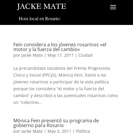
Hora local en Rosario:
Fein considera a los jóvenes rosarinos «el
motor y la fuerza del cambio»
por
Jacke Mate
|
May 17, 2011
|
Ciudad
La precandidata socialista del Frente Progresista
Cívico y Social (FPCyS), Mónica Fein, llamó a los
jóvenes rosarinos a participar de la vida política
porque los considera “el motor y la fuerza del
cambio” y describió a las juventudes rosarinas como
un “colectivo...
Mónica Fein presentó su programa de
gobierno para Rosario
por
Jacke Mate
|
May 3, 2011
|
Política