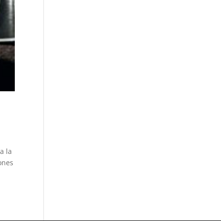
a la
ones