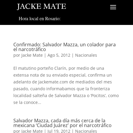
Hora local en Rosario:
Confirmado: Salvador Mazza, un colador para
el narcotráfico
por
Jacke Mate
|
Ago 5, 2012
|
Nacionales
El matutino porteño Clarín, por medio de una
extensa nota de su enviado especial, confirma un
adelanto de Jackemate.com de mediados del mes
pasado, cuando informabamos que la fronteriza
localidad salteña de Salvador Mazza o ‘Pocitos’, como
se la conoce...
Salvador Mazza, cada día más cerca de la
mexicana ‘Ciudad Juárez’ por el narcotráfico
por
Jacke Mate
|
Jul 19, 2012
|
Nacionales