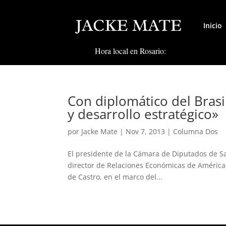
Inicio
Hora local en Rosario:
Con diplomático del Brasi
y desarrollo estratégico»
por
Jacke Mate
|
Nov 7, 2013
|
Columna Dos
El presidente de la Cámara de Diputados de San
director de Relaciones Económicas de América d
de Castro, en el marco del...