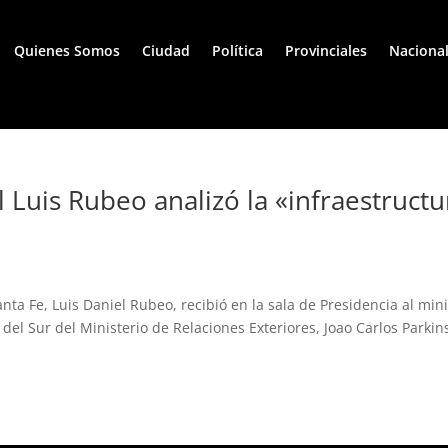
Quienes Somos
Ciudad
Política
Provinciales
Naciona
l Luis Rubeo analizó la «infraestructu
ta Fe, Luis Daniel Rubeo, recibió en la sala de Presidencia al mini
el Sur del Ministerio de Relaciones Exteriores, Joao Carlos Parki