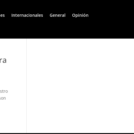
les
Internacionales
General
Opinión
ra
stro
nson