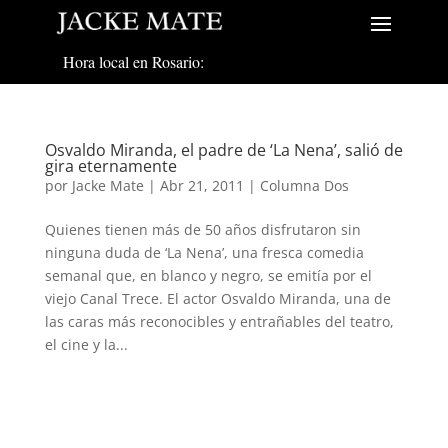
Hora local en Rosario:
Osvaldo Miranda, el padre de ‘La Nena’, salió de
gira eternamente
por
Jacke Mate
|
Abr 21, 2011
|
Columna Dos
Quienes tienen más de 50 años disfrutaron sin
ninguna duda de ‘La Nena’, una fresca comedia
semanal que, en blanco y negro, se emitía por el
viejo Canal Trece. El actor Osvaldo Miranda, una de
las caras más reconocibles y entrañables del teatro,
el cine y la...