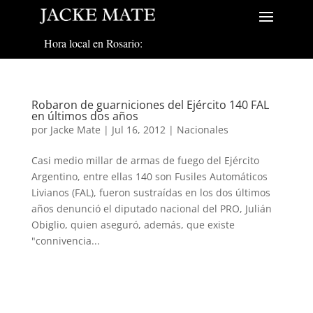
Hora local en Rosario:
Robaron de guarniciones del Ejército 140 FAL
en últimos dos años
por
Jacke Mate
|
Jul 16, 2012
|
Nacionales
Casi medio millar de armas de fuego del Ejército
Argentino, entre ellas 140 son Fusiles Automáticos
Livianos (FAL), fueron sustraídas en los dos últimos
años denunció el diputado nacional del PRO, Julián
Obiglio, quien aseguró, además, que existe
"connivencia...