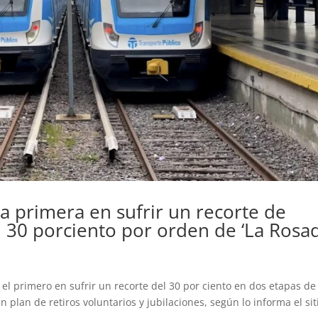
la primera en sufrir un recorte de
 30 porciento por orden de ‘La Rosad
a el primero en sufrir un recorte del 30 por ciento en dos etapas de
plan de retiros voluntarios y jubilaciones, según lo informa el sit