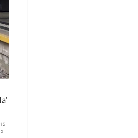
a’
 15
io