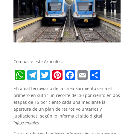
Comparte este Articulo...
W
T
T
P
F
E
S
El ramal ferroviario de la línea Sarmiento sería el
h
e
w
i
a
m
h
primero en sufrir un recorte del 30 por ciento en dos
etapas de 15 por ciento cada una mediante la
a
l
i
n
c
a
a
apertura de un plan de retiros voluntarios y
t
e
t
t
e
i
r
jubilaciones, según lo informa el sitio digital
Infogremiales
s
g
t
e
b
l
e
De acuerdo con la misma información, este recorte