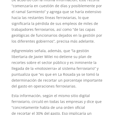
A
r
e
r
o
“comenzaría en cuestión de días y posiblemente por
p
a
r
e
o
el ramal Sarmiento” y agrega que se haría extensivo
hacia las restantes líneas ferroviarias, lo que
p
m
s
k
significaría la pérdida de sus empleos de miles de
t
trabajadores ferroviarios, así como “de las capas
geológicas de funcionarios dejados en la gestión por
los diferentes gobiernos”, precisa más adelante.
Infogremiales
señala, además, que “la gestión
libertaria de Javier Milei no detiene su plan de
recortes sobre el sector público y es inminente la
llegada de la «motosierra» al sistema ferroviario” y
puntualiza que “es que en La Rosada ya se tomó la
determinación de recortar un porcentaje importante
del gasto en operaciones ferroviarias.
Esta información, según el mismo sitio digital
ferroviario, circuló en todas las empresas y dice que
“concretamente habla de una orden oficial
de recortar el 30% del gasto. Eso implicaría un