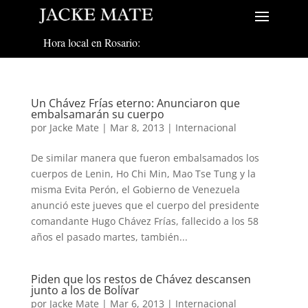
Hora local en Rosario:
Un Chávez Frías eterno: Anunciaron que
embalsamarán su cuerpo
por
Jacke Mate
|
Mar 8, 2013
|
Internacional
De similar manera que fueron embalsamados los
cuerpos de Lenin, Ho Chi Min, Mao Tse Tung y la
misma Evita Perón, el Gobierno de Venezuela
anunció este jueves que el cuerpo del presidente
comandante Hugo Chávez Frías, fallecido a los 58
años el pasado martes, también...
Piden que los restos de Chávez descansen
junto a los de Bolívar
por
Jacke Mate
|
Mar 6, 2013
|
Internacional