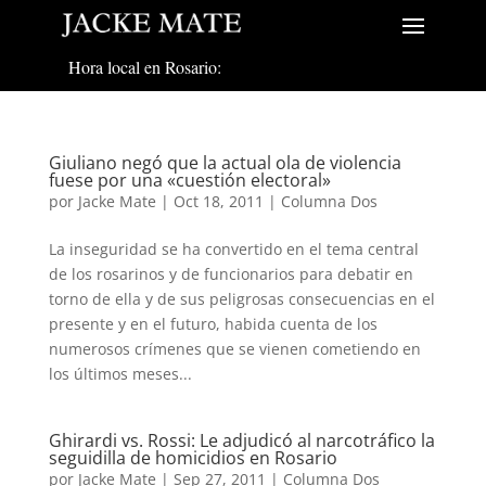
Hora local en Rosario:
Giuliano negó que la actual ola de violencia
fuese por una «cuestión electoral»
por
Jacke Mate
|
Oct 18, 2011
|
Columna Dos
La inseguridad se ha convertido en el tema central
de los rosarinos y de funcionarios para debatir en
torno de ella y de sus peligrosas consecuencias en el
presente y en el futuro, habida cuenta de los
numerosos crímenes que se vienen cometiendo en
los últimos meses...
Ghirardi vs. Rossi: Le adjudicó al narcotráfico la
seguidilla de homicidios en Rosario
por
Jacke Mate
|
Sep 27, 2011
|
Columna Dos