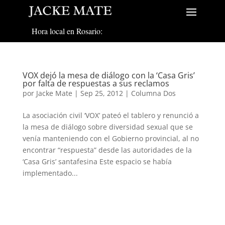
Hora local en Rosario:
VOX dejó la mesa de diálogo con la ‘Casa Gris’
por falta de respuestas a sus reclamos
por
Jacke Mate
|
Sep 25, 2012
|
Columna Dos
La asociación civil ‘VOX’ pateó el tablero y renunció a
la mesa de diálogo sobre diversidad sexual que se
venía manteniendo con el Gobierno provincial, al no
encontrar “respuesta” desde las autoridades de la
‘Casa Gris’ santafesina Este espacio se había
implementado...