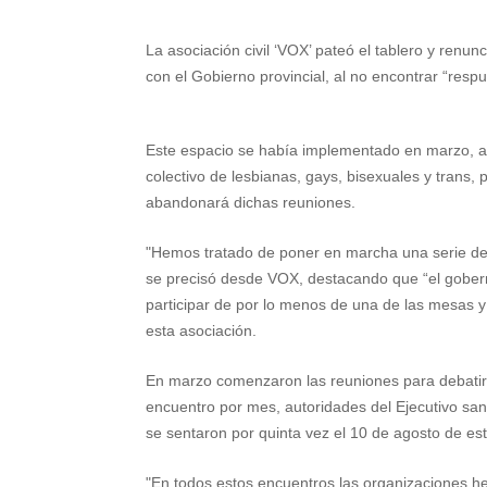
h
e
w
i
a
m
h
La asociación civil ‘VOX’ pateó el tablero y ren
a
l
i
n
c
a
a
con el Gobierno provincial, al no encontrar “resp
t
e
t
t
e
i
r
s
g
t
e
b
l
e
Este espacio se había implementado en marzo, a 
A
r
e
r
o
colectivo de lesbianas, gays, bisexuales y tran
abandonará dichas reuniones.
p
a
r
e
o
p
m
s
k
"Hemos tratado de poner en marcha una serie de
se precisó desde VOX, destacando que “el goberna
t
participar de por lo menos de una de las mesas 
esta asociación.
En marzo comenzaron las reuniones para debatir 
encuentro por mes, autoridades del Ejecutivo sa
se sentaron por quinta vez el 10 de agosto de es
"En todos estos encuentros las organizaciones h