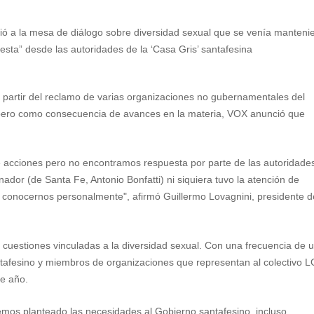
unció a la mesa de diálogo sobre diversidad sexual que se venía manten
uesta” desde las autoridades de la ‘Casa Gris’ santafesina
partir del reclamo de varias organizaciones no gubernamentales del
s, pero como consecuencia de avances en la materia, VOX anunció que
 acciones pero no encontramos respuesta por parte de las autoridades
dor (de Santa Fe, Antonio Bonfatti) ni siquiera tuvo la atención de
y conocernos personalmente", afirmó Guillermo Lovagnini, presidente d
cuestiones vinculadas a la diversidad sexual. Con una frecuencia de 
ntafesino y miembros de organizaciones que representan al colectivo 
te año.
emos planteado las necesidades al Gobierno santafesino, incluso