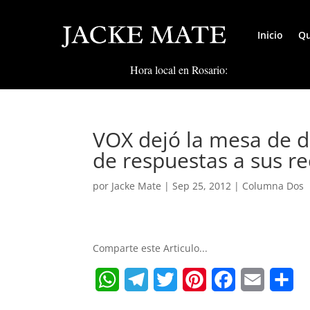
Inicio
Qu
Hora local en Rosario:
VOX dejó la mesa de di
de respuestas a sus r
por
Jacke Mate
|
Sep 25, 2012
|
Columna Dos
Comparte este Articulo...
W
T
T
P
F
E
S