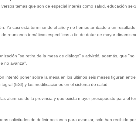
versos temas que son de especial interés como salud, educación sex
ón. Ya casi está terminando el año y no hemos arribado a un resultado
a de reuniones temáticas específicas a fin de dotar de mayor dinamism
anización "se retira de la mesa de diálogo" y advirtió, además, que "no
ue no avanza".
ón intentó poner sobre la mesa en los últimos seis meses figuran entre
tegral (ESI) y las modificaciones en el sistema de salud.
 las alumnas de la provincia y que exista mayor presupuesto para el t
adas solicitudes de definir acciones para avanzar, sólo han recibido po