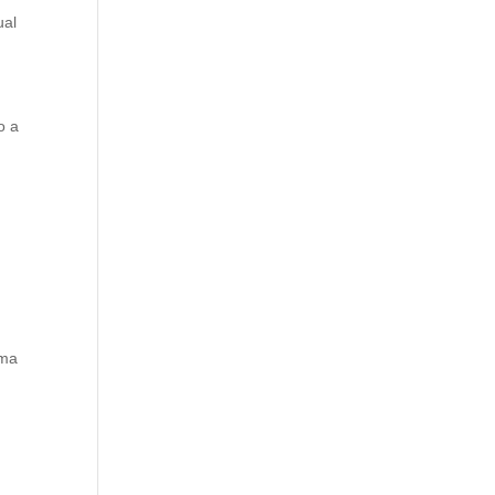
ual
o a
ema
r