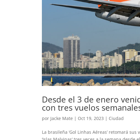
Desde el 3 de enero venid
con tres vuelos semanales
por
Jacke Mate
|
Oct 19, 2023
|
Ciudad
La brasileña ‘Gol Linhas Aéreas’ retomará sus 
‘Islas Malvinas’ tres veces a la semana desde e