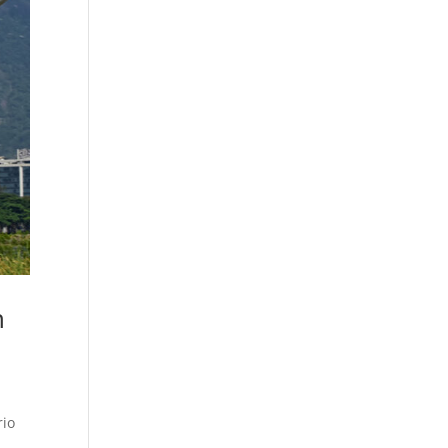
n
rio