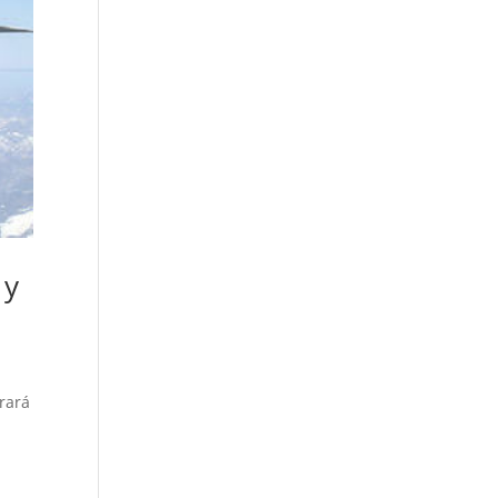
 y
rará