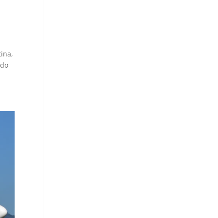
tina,
ndo