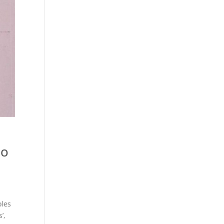
no
oles
’,