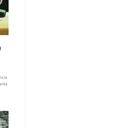
a
ncia
Santa