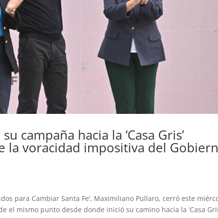
 su campaña hacia la ‘Casa Gris’
e la voracidad impositiva del Gobier
idos para Cambiar Santa Fe’, Maximiliano Pullaro, cerró este miérc
e el mismo punto desde donde inició su camino hacia la ‘Casa Gris