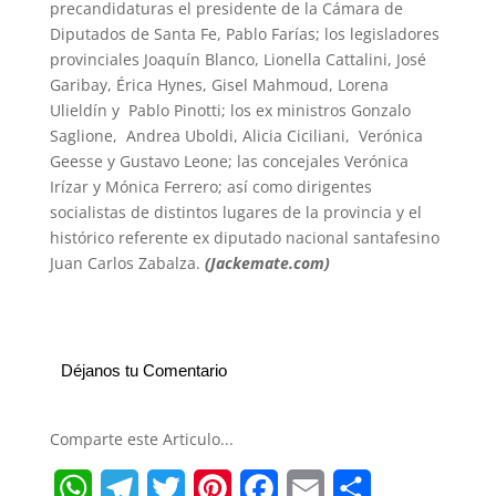
precandidaturas el presidente de la Cámara de
Diputados de Santa Fe, Pablo Farías; los legisladores
provinciales Joaquín Blanco, Lionella Cattalini, José
Garibay, Érica Hynes, Gisel Mahmoud, Lorena
Ulieldín y Pablo Pinotti; los ex ministros Gonzalo
Saglione, Andrea Uboldi, Alicia Ciciliani, Verónica
Geesse y Gustavo Leone; las concejales Verónica
Irízar y Mónica Ferrero; así como dirigentes
socialistas de distintos lugares de la provincia y el
histórico referente ex diputado nacional santafesino
Juan Carlos Zabalza.
(Jackemate.com)
Déjanos tu Comentario
Comparte este Articulo...
W
T
T
P
F
E
S