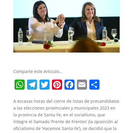
Comparte este Articulo...
W
T
T
P
F
E
S
h
e
w
i
a
m
h
A escasas horas del cierre de listas de precandidatos
a
l
i
n
c
a
a
a las elecciones provinciales y municipales 2023 en
t
e
t
t
e
i
r
la provincia de Santa Fe, en el socialismo, que
integre el llamado ‘Frente de Frentes’ (la oposición al
s
g
t
e
b
l
e
oficialismo de ‘Hacemos Santa Fe’), se decidió que la