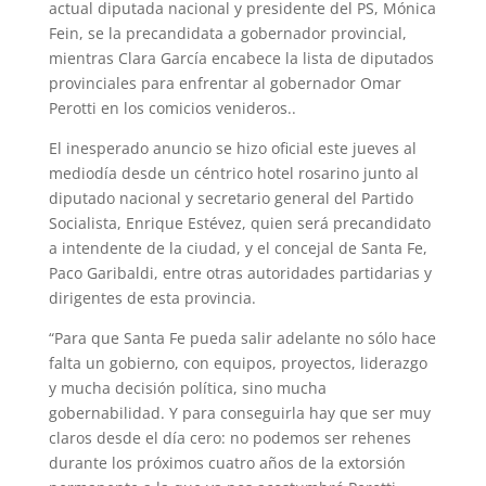
A
r
e
r
o
actual diputada nacional y presidente del PS, Mónica
Fein, se la precandidata a gobernador provincial,
p
a
r
e
o
mientras Clara García encabece la lista de diputados
p
m
s
k
provinciales para enfrentar al gobernador Omar
Perotti en los comicios venideros..
t
El inesperado anuncio se hizo oficial este jueves al
mediodía desde un céntrico hotel rosarino junto al
diputado nacional y secretario general del Partido
Socialista, Enrique Estévez, quien será precandidato
a intendente de la ciudad, y el concejal de Santa Fe,
Paco Garibaldi, entre otras autoridades partidarias y
dirigentes de esta provincia.
“Para que Santa Fe pueda salir adelante no sólo hace
falta un gobierno, con equipos, proyectos, liderazgo
y mucha decisión política, sino mucha
gobernabilidad. Y para conseguirla hay que ser muy
claros desde el día cero: no podemos ser rehenes
durante los próximos cuatro años de la extorsión