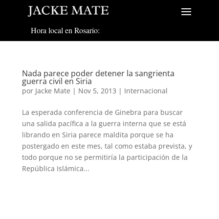
Hora local en Rosario:
Nada parece poder detener la sangrienta
guerra civil en Siria
por
Jacke Mate
|
Nov 5, 2013
|
Internacional
La esperada conferencia de Ginebra para buscar
una salida pacífica a la guerra interna que se está
librando en Siria parece maldita porque se ha
postergado en este mes, tal como estaba prevista, y
todo porque no se permitiría la participación de la
República Islámica...