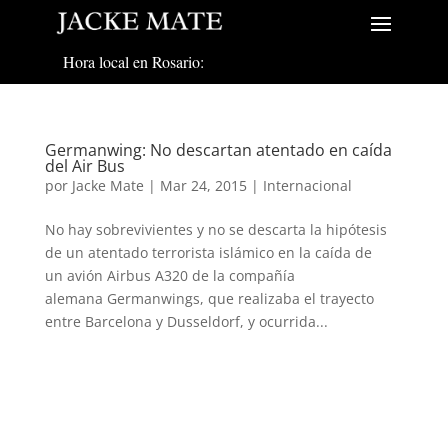
Hora local en Rosario:
Germanwing: No descartan atentado en caída
del Air Bus
por
Jacke Mate
|
Mar 24, 2015
|
Internacional
No hay sobrevivientes y no se descarta la hipótesis
de un atentado terrorista islámico en la caída de
un avión Airbus A320 de la compañía
alemana Germanwings, que realizaba el trayecto
entre Barcelona y Dusseldorf, y ocurrida...