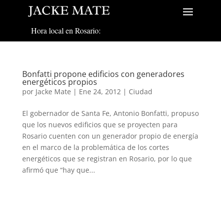
Hora local en Rosario:
Bonfatti propone edificios con generadores
energéticos propios
por
Jacke Mate
|
Ene 24, 2012
|
Ciudad
El gobernador de Santa Fe, Antonio Bonfatti, propuso
que los nuevos edificios que se proyecten para
Rosario cuenten con un generador propio de energía
en el marco de la problemática de los cortes
energéticos que se registran en Rosario, por lo que
afirmó que “hay que...