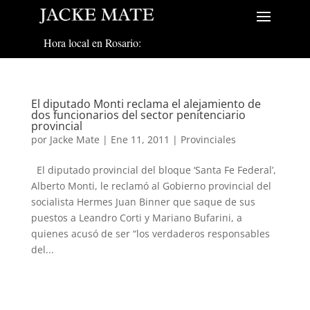
Hora local en Rosario:
El diputado Monti reclama el alejamiento de
dos funcionarios del sector penitenciario
provincial
por
Jacke Mate
|
Ene 11, 2011
|
Provinciales
El diputado provincial del bloque ‘Santa Fe Federal’,
Alberto Monti, le reclamó al Gobierno provincial del
socialista Hermes Juan Binner que saque de sus
puestos a Leandro Corti y Mariano Bufarini, a
quienes acusó de ser “los verdaderos responsables
del...